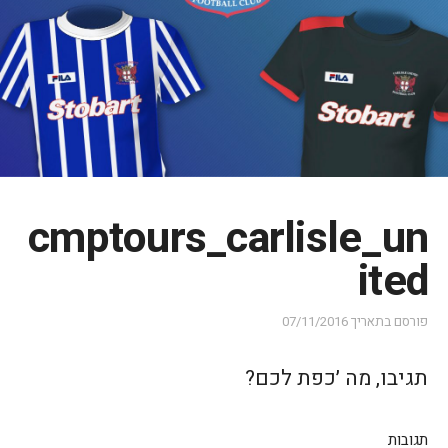
cmptours_carlisle_un
ited
פורסם בתאריך
07/11/2016
תגיבו, מה ׳כפת לכם?
תגובות