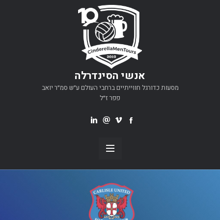
אנשי הסינדרלה
מסעות כדורגל חווייתיים ברחבי העולם ע״ש סמ״ר יואב
פפר ז״ל