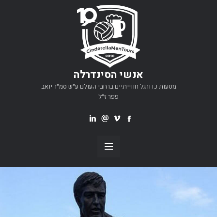
אנשי הסינדרלה
מסעות כדורגל חווייתיים ברחבי העולם ע״ש סמ״ר יואב
פפר ז״ל