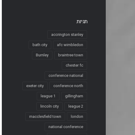
תגיות
accrington stanley
bath city
afc wimbledon
Burnley
braintree town
chester fc
conference national
exeter city
conference north
league 1
gillingham
lincoln city
league 2
macclesfield town
london
national conference