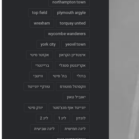
northampton town
top field
plymouth argyle
wrexham
torquay united
wycombe wanderers
york city
yeovil town
איצטדיון הקראון
אקזטר סיטי
אקרינגטון סטנלי
בריינטרי
ברנלי
בת׳ סיטי
וויטבי
ווקסהול מוטורס
טורקיי יונייטד
יאוביל טאון
יונייטד אוף מנצ׳סטר
יורק סיטי
לונדון
ליג 1
ליג 2
ליגה חמישית
ליגה שביעית