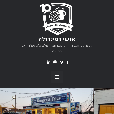
אנשי הסינדרלה
מסעות כדורגל חווייתיים ברחבי העולם ע״ש סמ״ר יואב
פפר ז״ל