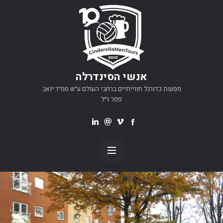
אנשי הסינדרלה
מסעות כדורגל חווייתיים ברחבי העולם ע״ש סמ״ר יואב
פפר ז״ל