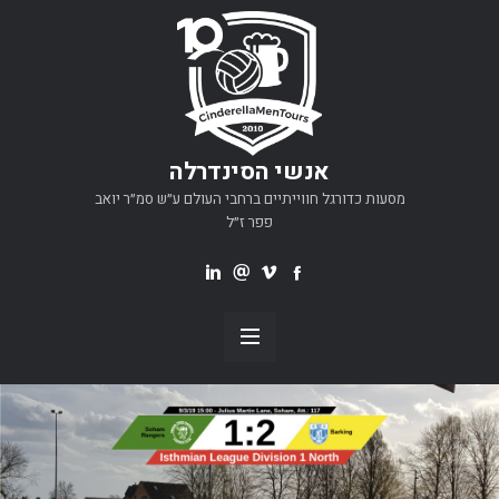
אנשי הסינדרלה
מסעות כדורגל חווייתיים ברחבי העולם ע״ש סמ״ר יואב
פפר ז״ל