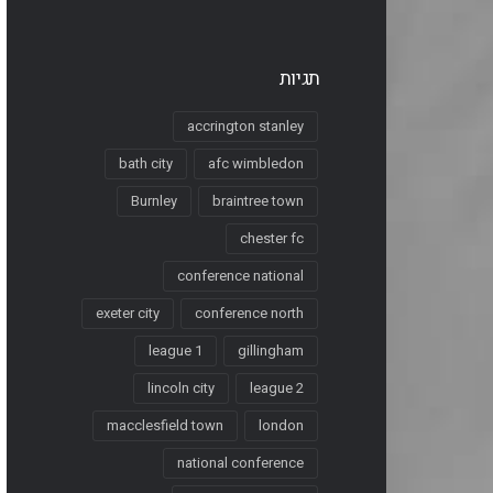
תגיות
accrington stanley
bath city
afc wimbledon
Burnley
braintree town
chester fc
conference national
exeter city
conference north
league 1
gillingham
lincoln city
league 2
macclesfield town
london
national conference