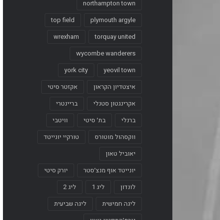
northampton town
top field
plymouth argyle
wrexham
torquay united
wycombe wanderers
york city
yeovil town
איצטדיון הקראון
אקזטר סיטי
אקרינגטון סטנלי
בריינטרי
ברנלי
בת׳ סיטי
וויטבי
ווקסהול מוטורס
טורקיי יונייטד
יאוביל טאון
יונייטד אוף מנצ׳סטר
יורק סיטי
לונדון
ליג 1
ליג 2
ליגה חמישית
ליגה שביעית