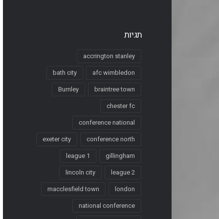
תגיות
accrington stanley
bath city
afc wimbledon
Burnley
braintree town
chester fc
conference national
exeter city
conference north
league 1
gillingham
lincoln city
league 2
macclesfield town
london
national conference