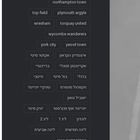
northampton town
top field
plymouth argyle
wrexham
torquay united
wycombe wanderers
york city
yeovil town
איצטדיון הקראון
אקזטר סיטי
אקרינגטון סטנלי
בריינטרי
ברנלי
בת׳ סיטי
וויטבי
ווקסהול מוטורס
טורקיי יונייטד
יאוביל טאון
יונייטד אוף מנצ׳סטר
יורק סיטי
לונדון
ליג 1
ליג 2
ליגה חמישית
ליגה שביעית