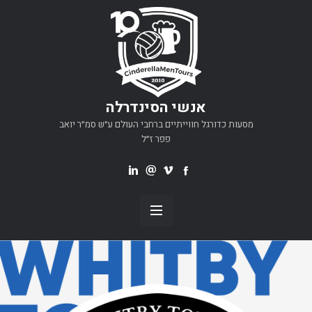
אנשי הסינדרלה
מסעות כדורגל חווייתיים ברחבי העולם ע״ש סמ״ר יואב
פפר ז״ל