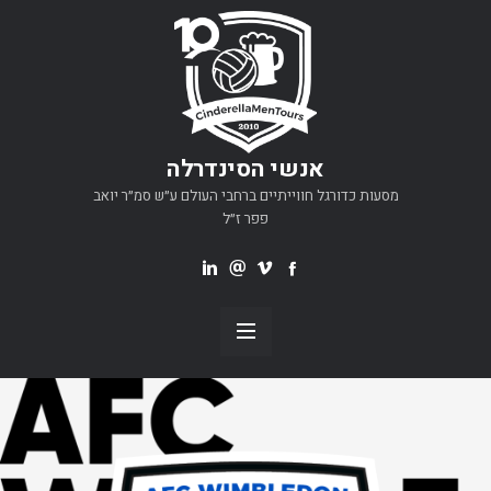
אנשי הסינדרלה
מסעות כדורגל חווייתיים ברחבי העולם ע״ש סמ״ר יואב
פפר ז״ל