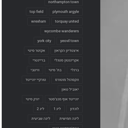
northampton town
top field
plymouth argyle
wrexham
torquay united
wycombe wanderers
york city
yeovil town
איצטדיון הקראון
אקזטר סיטי
אקרינגטון סטנלי
בריינטרי
ברנלי
בת׳ סיטי
וויטבי
ווקסהול מוטורס
טורקיי יונייטד
יאוביל טאון
יונייטד אוף מנצ׳סטר
יורק סיטי
לונדון
ליג 1
ליג 2
ליגה חמישית
ליגה שביעית