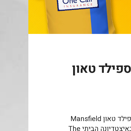
ספילד טאון
קיראו כאן על הביקור במועדון מנספילד טאון Mansfield
Town, מהליגה הרביעית באנגליה, באיצטדיונה הביתי The