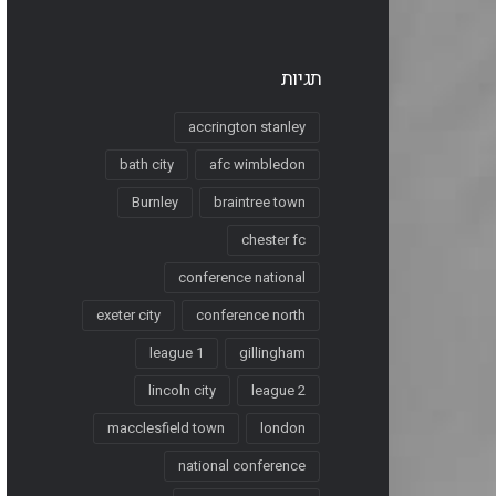
תגיות
accrington stanley
bath city
afc wimbledon
Burnley
braintree town
chester fc
conference national
exeter city
conference north
league 1
gillingham
lincoln city
league 2
macclesfield town
london
national conference