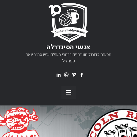
אנשי הסינדרלה
מסעות כדורגל חווייתיים ברחבי העולם ע״ש סמ״ר יואב
פפר ז״ל