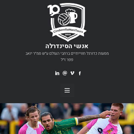
אנשי הסינדרלה
מסעות כדורגל חווייתיים ברחבי העולם ע״ש סמ״ר יואב
פפר ז״ל