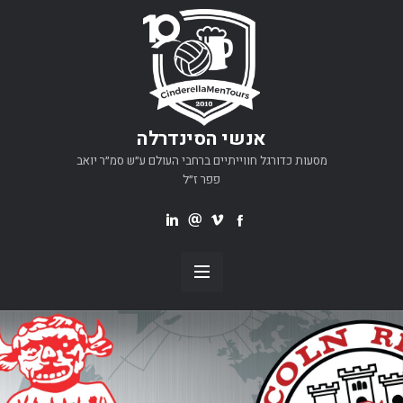
אנשי הסינדרלה
מסעות כדורגל חווייתיים ברחבי העולם ע״ש סמ״ר יואב
פפר ז״ל