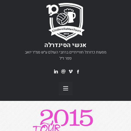
אנשי הסינדרלה
מסעות כדורגל חווייתיים ברחבי העולם ע״ש סמ״ר יואב
פפר ז״ל