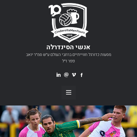
אנשי הסינדרלה
מסעות כדורגל חווייתיים ברחבי העולם ע״ש סמ״ר יואב
פפר ז״ל