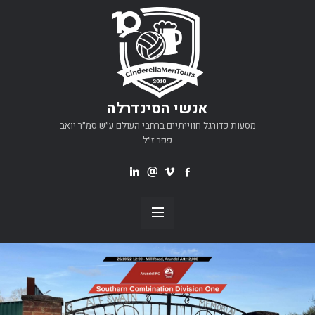
אנשי הסינדרלה
מסעות כדורגל חווייתיים ברחבי העולם ע״ש סמ״ר יואב
פפר ז״ל