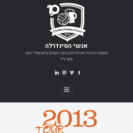
אנשי הסינדרלה
מסעות כדורגל חווייתיים ברחבי העולם ע״ש סמ״ר יואב
פפר ז״ל