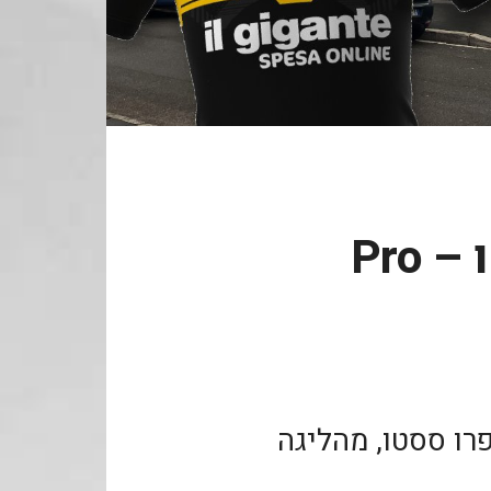
פרו ססטו נגד טרנטו – Pro
פרו ססטו, מהליגה