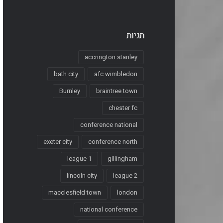
תגיות
accrington stanley
bath city
afc wimbledon
Burnley
braintree town
chester fc
conference national
exeter city
conference north
league 1
gillingham
lincoln city
league 2
macclesfield town
london
national conference