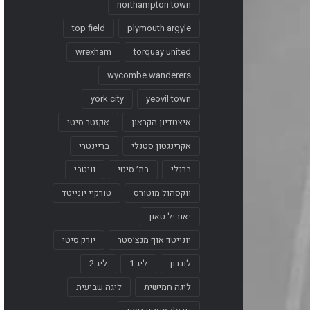
northampton town
top field
plymouth argyle
wrexham
torquay united
wycombe wanderers
york city
yeovil town
איצטדיון הקראון
אקזטר סיטי
אקרינגטון סטנלי
בריינטרי
ברנלי
בת׳ סיטי
וויטבי
ווקסהול מוטורס
טורקיי יונייטד
יאוביל טאון
יונייטד אוף מנצ׳סטר
יורק סיטי
לונדון
ליג 1
ליג 2
ליגה חמישית
ליגה שביעית