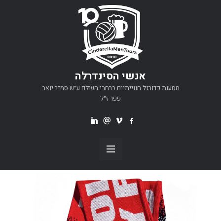
אנשי הסינדרלה
מסעות כדורגל חווייתיים ברחבי העולם ע״ש סמ״ר יואב
פפר ז״ל