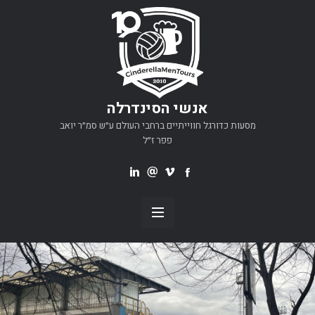
אנשי הסינדרלה
מסעות כדורגל חווייתיים ברחבי העולם ע״ש סמ״ר יואב
פפר ז״ל