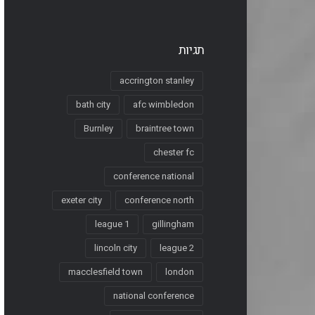
תגיות
accrington stanley
bath city
afc wimbledon
Burnley
braintree town
chester fc
conference national
exeter city
conference north
league 1
gillingham
lincoln city
league 2
macclesfield town
london
national conference