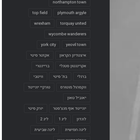
northampton town
top field
plymouth argyle
wrexham
torquay united
wycombe wanderers
york city
yeovil town
איצטדיון הקראון
אקזטר סיטי
אקרינגטון סטנלי
בריינטרי
ברנלי
בת׳ סיטי
וויטבי
ווקסהול מוטורס
טורקיי יונייטד
יאוביל טאון
יונייטד אוף מנצ׳סטר
יורק סיטי
לונדון
ליג 1
ליג 2
ליגה חמישית
ליגה שביעית