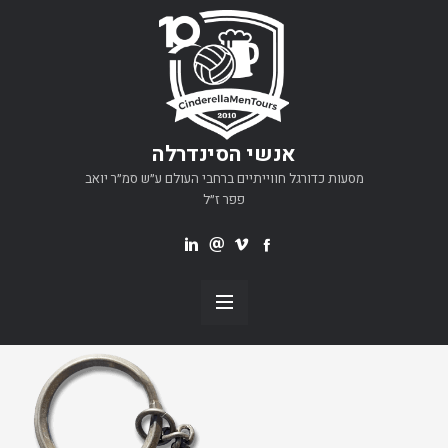
אנשי הסינדרלה
מסעות כדורגל חווייתיים ברחבי העולם ע״ש סמ״ר יואב
פפר ז״ל