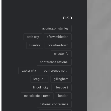
תגיות
accrington stanley
bath city
afc wimbledon
Burnley
braintree town
chester fc
conference national
exeter city
conference north
league 1
gillingham
lincoln city
league 2
macclesfield town
london
national conference