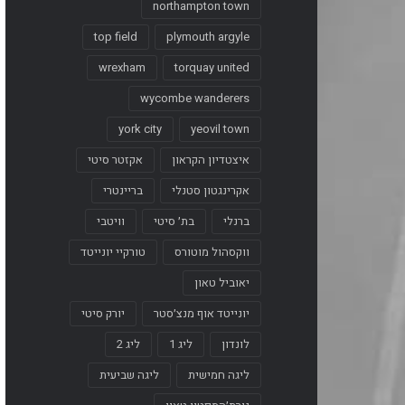
northampton town
top field
plymouth argyle
wrexham
torquay united
wycombe wanderers
york city
yeovil town
איצטדיון הקראון
אקזטר סיטי
אקרינגטון סטנלי
בריינטרי
ברנלי
בת׳ סיטי
וויטבי
ווקסהול מוטורס
טורקיי יונייטד
יאוביל טאון
יונייטד אוף מנצ׳סטר
יורק סיטי
לונדון
ליג 1
ליג 2
ליגה חמישית
ליגה שביעית