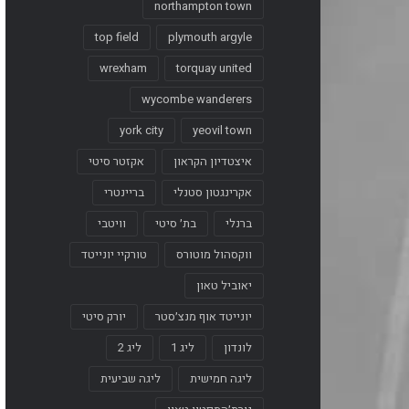
northampton town
top field
plymouth argyle
wrexham
torquay united
wycombe wanderers
york city
yeovil town
איצטדיון הקראון
אקזטר סיטי
אקרינגטון סטנלי
בריינטרי
ברנלי
בת׳ סיטי
וויטבי
ווקסהול מוטורס
טורקיי יונייטד
יאוביל טאון
יונייטד אוף מנצ׳סטר
יורק סיטי
לונדון
ליג 1
ליג 2
ליגה חמישית
ליגה שביעית