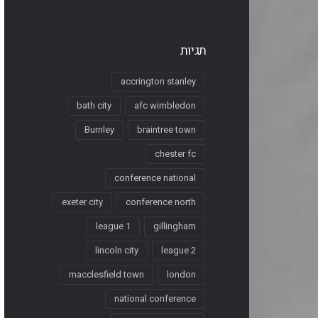
תגיות
accrington stanley
bath city
afc wimbledon
Burnley
braintree town
chester fc
conference national
exeter city
conference north
league 1
gillingham
lincoln city
league 2
macclesfield town
london
national conference