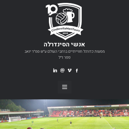
אנשי הסינדרלה
מסעות כדורגל חווייתיים ברחבי העולם ע״ש סמ״ר יואב
פפר ז״ל