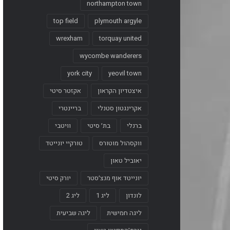
northampton town
top field
plymouth argyle
wrexham
torquay united
wycombe wanderers
york city
yeovil town
איצטדיון הקראון
אקזטר סיטי
אקרינגטון סטנלי
בריינטרי
ברנלי
בת׳ סיטי
וויטבי
ווקסהול מוטורס
טורקיי יונייטד
יאוביל טאון
יונייטד אוף מנצ׳סטר
יורק סיטי
לונדון
ליג 1
ליג 2
ליגה חמישית
ליגה שביעית