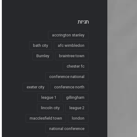
תגיות
accrington stanley
bath city
afc wimbledon
Burnley
braintree town
chester fc
conference national
exeter city
conference north
league 1
gillingham
lincoln city
league 2
macclesfield town
london
national conference