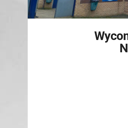
Wycom
N