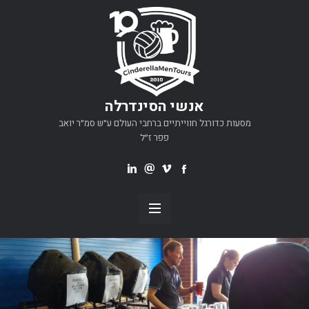
אנשי הסינדרלה
מסעות כדורגל חווייתיים ברחבי העולם ע״ש סמ״ר יואב
פפר ז״ל