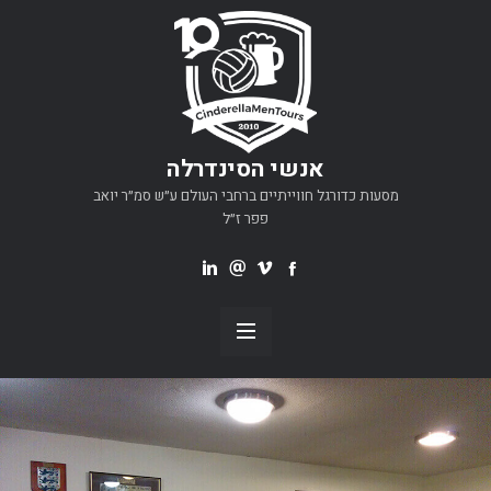
אנשי הסינדרלה
מסעות כדורגל חווייתיים ברחבי העולם ע״ש סמ״ר יואב
פפר ז״ל