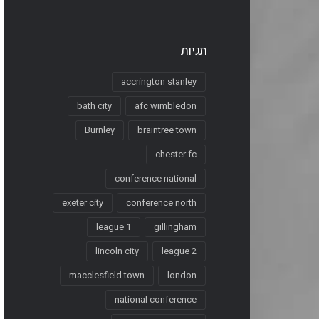
תגיות
accrington stanley
bath city
afc wimbledon
Burnley
braintree town
chester fc
conference national
exeter city
conference north
league 1
gillingham
lincoln city
league 2
macclesfield town
london
national conference