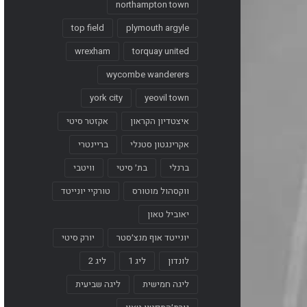
northampton town
top field
plymouth argyle
wrexham
torquay united
wycombe wanderers
york city
yeovil town
איצטדיון הקראון
אקזטר סיטי
אקרינגטון סטנלי
בריינטרי
ברנלי
בת׳ סיטי
וויטבי
ווקסהול מוטורס
טורקיי יונייטד
יאוביל טאון
יונייטד אוף מנצ׳סטר
יורק סיטי
לונדון
ליג 1
ליג 2
ליגה חמישית
ליגה שביעית