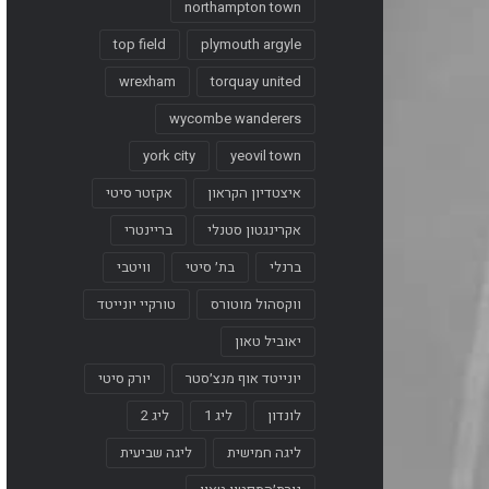
northampton town
top field
plymouth argyle
wrexham
torquay united
wycombe wanderers
york city
yeovil town
איצטדיון הקראון
אקזטר סיטי
אקרינגטון סטנלי
בריינטרי
ברנלי
בת׳ סיטי
וויטבי
ווקסהול מוטורס
טורקיי יונייטד
יאוביל טאון
יונייטד אוף מנצ׳סטר
יורק סיטי
לונדון
ליג 1
ליג 2
ליגה חמישית
ליגה שביעית