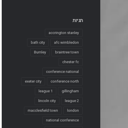
תגיות
accrington stanley
bath city
afc wimbledon
Burnley
braintree town
chester fc
conference national
exeter city
conference north
league 1
gillingham
lincoln city
league 2
macclesfield town
london
national conference