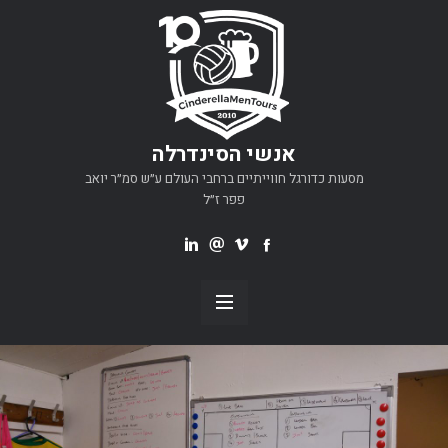
אנשי הסינדרלה
מסעות כדורגל חווייתיים ברחבי העולם ע״ש סמ״ר יואב
פפר ז״ל