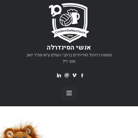
אנשי הסינדרלה
מסעות כדורגל חווייתיים ברחבי העולם ע״ש סמ״ר יואב
פפר ז״ל