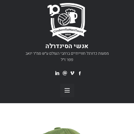
אנשי הסינדרלה
מסעות כדורגל חווייתיים ברחבי העולם ע״ש סמ״ר יואב
פפר ז״ל