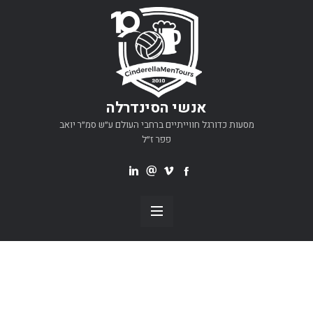
אנשי הסינדרלה
מסעות כדורגל חווייתיים ברחבי העולם ע״ש סמ״ר יואב
פפר ז״ל