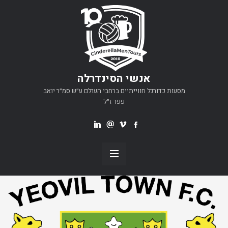
אנשי הסינדרלה
מסעות כדורגל חווייתיים ברחבי העולם ע״ש סמ״ר יואב
פפר ז״ל