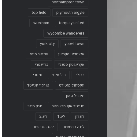
northampton town
top field
plymouth argyle
wrexham
torquay united
wycombe wanderers
york city
yeovil town
איצטדיון הקראון
אקזטר סיטי
אקרינגטון סטנלי
בריינטרי
ברנלי
בת׳ סיטי
וויטבי
ווקסהול מוטורס
טורקיי יונייטד
יאוביל טאון
יונייטד אוף מנצ׳סטר
יורק סיטי
לונדון
ליג 1
ליג 2
ליגה חמישית
ליגה שביעית