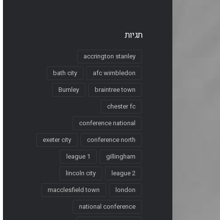
תגיות
accrington stanley
bath city
afc wimbledon
Burnley
braintree town
chester fc
conference national
exeter city
conference north
league 1
gillingham
lincoln city
league 2
macclesfield town
london
national conference