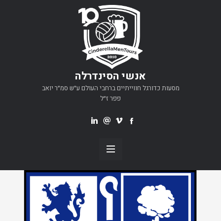
אנשי הסינדרלה
מסעות כדורגל חווייתיים ברחבי העולם ע״ש סמ״ר יואב
פפר ז״ל