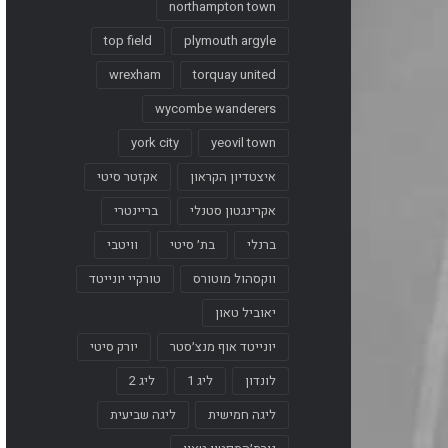
northampton town
top field
plymouth argyle
wrexham
torquay united
wycombe wanderers
york city
yeovil town
איצטדיון הקראון
אקזטר סיטי
אקרינגטון סטנלי
בריינטרי
ברנלי
בת׳ סיטי
וויטבי
ווקסהול מוטורס
טורקיי יונייטד
יאוביל טאון
יונייטד אוף מנצ׳סטר
יורק סיטי
לונדון
ליג 1
ליג 2
ליגה חמישית
ליגה שביעית