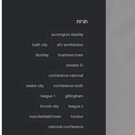
תגיות
accrington stanley
bath city
afc wimbledon
Burnley
braintree town
chester fc
conference national
exeter city
conference north
league 1
gillingham
lincoln city
league 2
macclesfield town
london
national conference