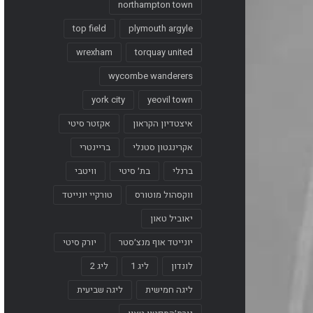
northampton town
top field
plymouth argyle
wrexham
torquay united
wycombe wanderers
york city
yeovil town
איצטדיון הקראון
אקזטר סיטי
אקרינגטון סטנלי
בריינטרי
ברנלי
בת׳ סיטי
וויטבי
ווקסהול מוטורס
טורקיי יונייטד
יאוביל טאון
יונייטד אוף מנצ׳סטר
יורק סיטי
לונדון
ליג 1
ליג 2
ליגה חמישית
ליגה שביעית