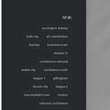
תגיות
accrington stanley
bath city
afc wimbledon
Burnley
braintree town
chester fc
conference national
exeter city
conference north
league 1
gillingham
lincoln city
league 2
macclesfield town
london
national conference