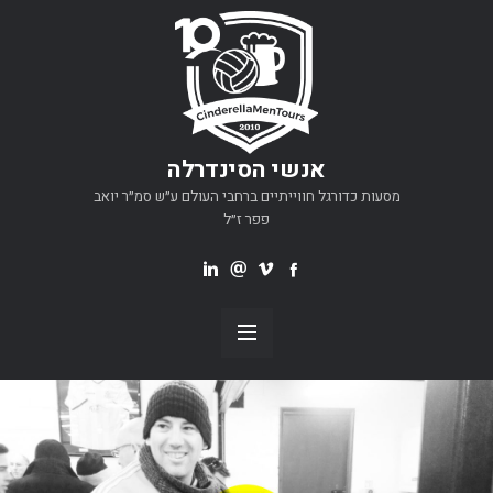
אנשי הסינדרלה
מסעות כדורגל חווייתיים ברחבי העולם ע״ש סמ״ר יואב
פפר ז״ל