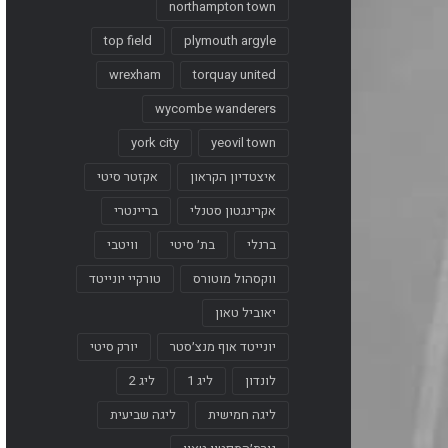
northampton town
top field
plymouth argyle
wrexham
torquay united
wycombe wanderers
york city
yeovil town
איצטדיון הקראון
אקזטר סיטי
אקרינגטון סטנלי
בריינטרי
ברנלי
בת׳ סיטי
וויטבי
ווקסהול מוטורס
טורקיי יונייטד
יאוביל טאון
יונייטד אוף מנצ׳סטר
יורק סיטי
לונדון
ליג 1
ליג 2
ליגה חמישית
ליגה שביעית