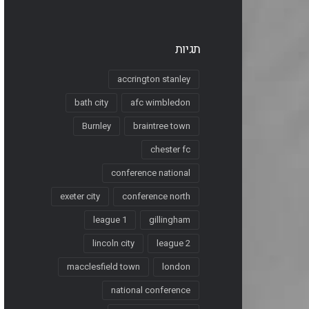
תגיות
accrington stanley
bath city
afc wimbledon
Burnley
braintree town
chester fc
conference national
exeter city
conference north
league 1
gillingham
lincoln city
league 2
macclesfield town
london
national conference