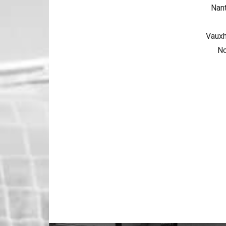
Nan
Vauxh
No