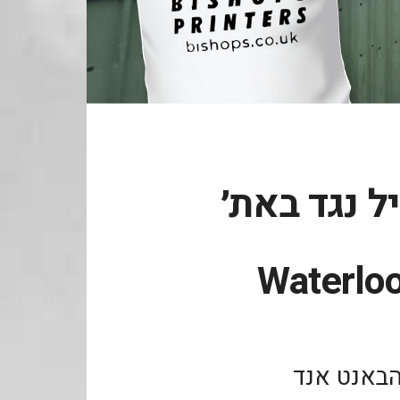
ל נגד באת׳
Waterloo
הבאנט אנד