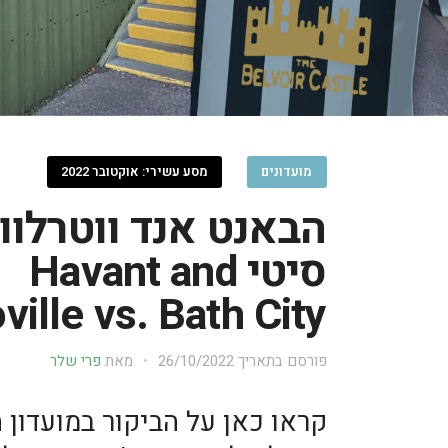
מועדונים
מסע עשירי: אוקטובר 2022
הבאנט אנד ווטרלווי
סיטי Havant and
ville vs. Bath City
פורסם בתאריך
26/10/2022
מאת
פרי שלר
קראו כאן על הביקור במועדון 