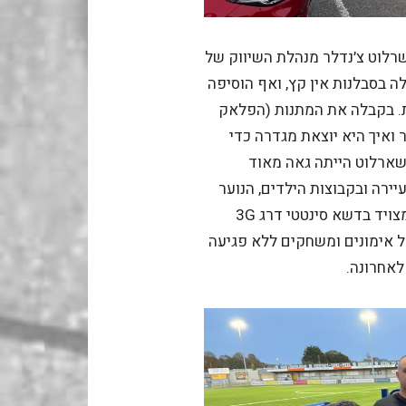
שרלוט צ׳נדלר מנהלת השיווק של
 בסבלנות אין קץ, ואף הוסיפה
דת. בקבלה את המתנות (הפלאק
 ואיך היא יוצאת מגדרה כדי
 שארלוט הייתה גאה מאוד
יירה ובקבוצות הילדים, הנוער
והנשים. עיקר גאוותה הייתה בכר המגרש שהיה מצויד בדשא סינטטי דרג 3G
 אימונים ומשחקים ללא פגיעה
לאחרונה.