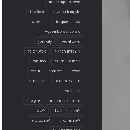
northampton town
top field
plymouth argyle
wrexham
torquay united
wycombe wanderers
york city
yeovil town
איצטדיון הקראון
אקזטר סיטי
אקרינגטון סטנלי
בריינטרי
ברנלי
בת׳ סיטי
וויטבי
ווקסהול מוטורס
טורקיי יונייטד
יאוביל טאון
יונייטד אוף מנצ׳סטר
יורק סיטי
לונדון
ליג 1
ליג 2
ליגה חמישית
ליגה שביעית