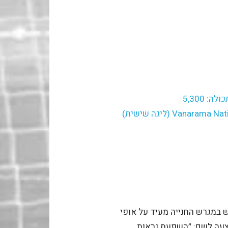
Vanarama National League South (ליגה שישית)
 במגרש החנייה מעיד על אופי
 הצעה לשם: ״השפעת נראות