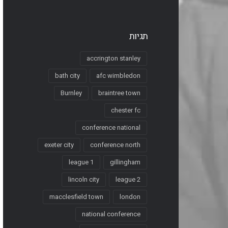
תגיות
accrington stanley
bath city
afc wimbledon
Burnley
braintree town
chester fc
conference national
exeter city
conference north
league 1
gillingham
lincoln city
league 2
macclesfield town
london
national conference