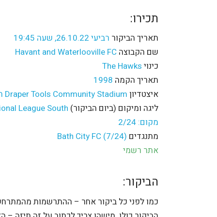
תכירו:
תאריך הביקור
רביעי 26.10.22, שעה 19:45
שם הקבוצה
Havant and Waterlooville FC
כינוי
The Hawks
תאריך הקמה
1998
איצטדיון
Draper Tools Community Stadium תכולה: 5,300
ליגה ומיקום (ביום הביקור)
מקום: 2/24
מתנגדים
Bath City FC (7/24)
אתר רשמי
הביקור:
כמו לפני כל ביקור אחר – ההתרשמות מהמתרחש
הביקור כולו. מישהו צריך לכתוב על זה תיזה –