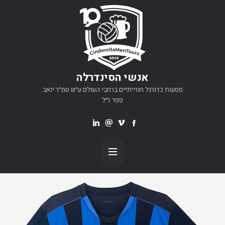
אנשי הסינדרלה
מסעות כדורגל חווייתיים ברחבי העולם ע״ש סמ״ר יואב
פפר ז״ל